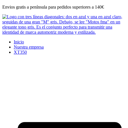
Ir
Envios gratis a península para pedidos superiores a 140€
al
contenido
Inicio
Nuestra empresa
XT350