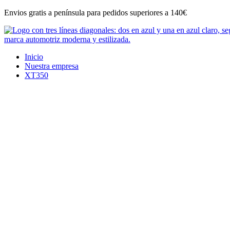
Ir
Envios gratis a península para pedidos superiores a 140€
al
contenido
Inicio
Nuestra empresa
XT350