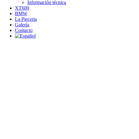
Información técnica
XT600
BMW
La Pieceria
Galería
Contacto