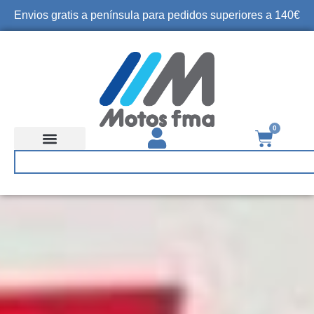
Envios gratis a península para pedidos superiores a 140€
0