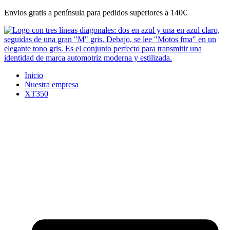
Ir
Envios gratis a península para pedidos superiores a 140€
al
contenido
Inicio
Nuestra empresa
XT350