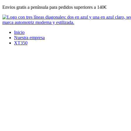
Ir
Envios gratis a península para pedidos superiores a 140€
al
contenido
Inicio
Nuestra empresa
XT350