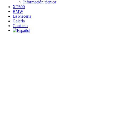
Información técnica
XT600
BMW
La Pieceria
Galería
Contacto