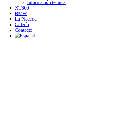
Información técnica
XT600
BMW
La Pieceria
Galería
Contacto