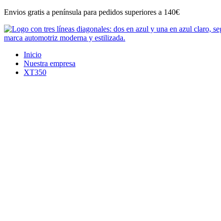
Ir
Envios gratis a península para pedidos superiores a 140€
al
contenido
Inicio
Nuestra empresa
XT350