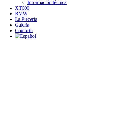
Información técnica
XT600
BMW
La Pieceria
Galería
Contacto