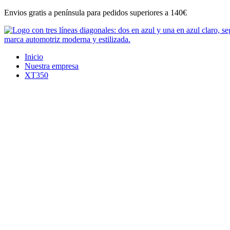
Ir
Envios gratis a península para pedidos superiores a 140€
al
contenido
Inicio
Nuestra empresa
XT350