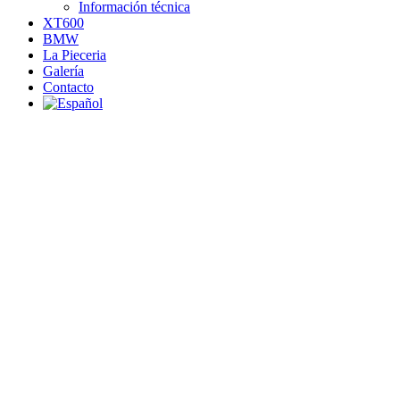
Información técnica
XT600
BMW
La Pieceria
Galería
Contacto