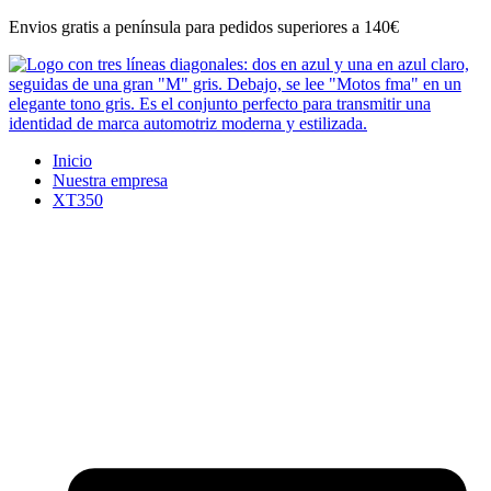
Ir
Envios gratis a península para pedidos superiores a 140€
al
contenido
Inicio
Nuestra empresa
XT350