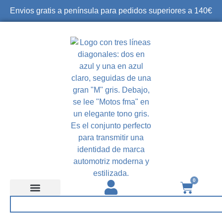
Envios gratis a península para pedidos superiores a 140€
0