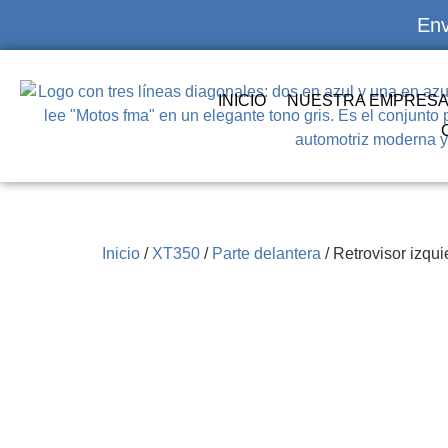
Env
INICIO
NUESTRA EMPRES
Inicio
/
XT350
/
Parte delantera
/ Retrovisor izqui