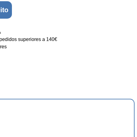
ito
A
 pedidos superiores a 140€
res