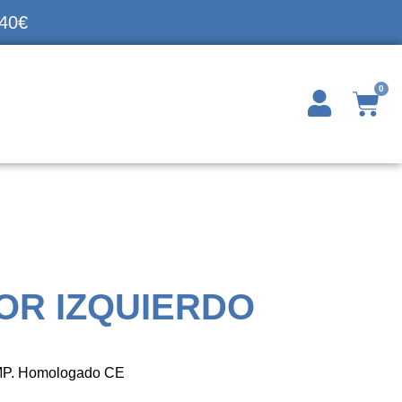
140€
0
OR IZQUIERDO
 JMP. Homologado CE