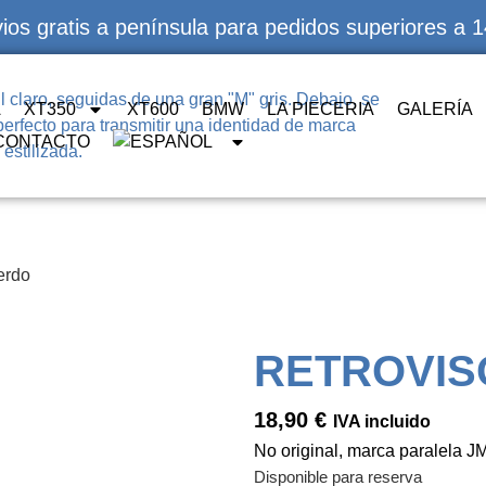
ios gratis a península para pedidos superiores a 
A
XT350
XT600
BMW
LA PIECERIA
GALERÍA
CONTACTO
erdo
RETROVIS
18,90
€
IVA incluido
No original, marca paralela
Disponible para reserva