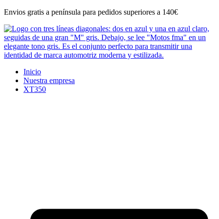
Ir
Envios gratis a península para pedidos superiores a 140€
al
contenido
Inicio
Nuestra empresa
XT350