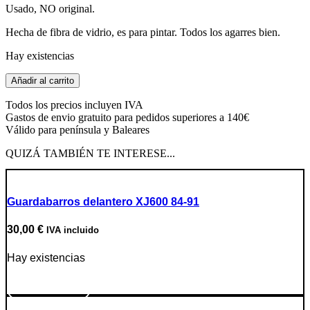
Usado, NO original.
Hecha de fibra de vidrio, es para pintar. Todos los agarres bien.
Hay existencias
Tapa
Añadir al carrito
lado
batería
Todos los precios incluyen IVA
fibra
Gastos de envio gratuito para pedidos superiores a 140€
vidrio
Válido para península y Baleares
XT350
cantidad
QUIZÁ TAMBIÉN TE INTERESE...
Guardabarros delantero XJ600 84-91
30,00
€
IVA incluido
Hay existencias
Ir a producto