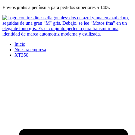
Ir
Envios gratis a península para pedidos superiores a 140€
al
contenido
Inicio
Nuestra empresa
XT350