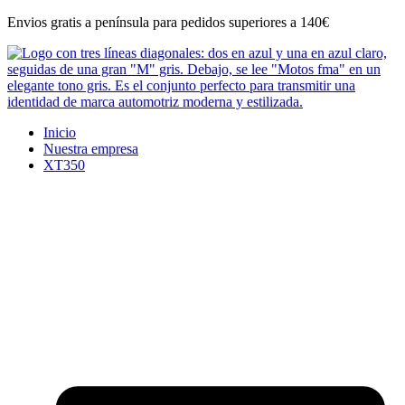
Ir
Envios gratis a península para pedidos superiores a 140€
al
contenido
Inicio
Nuestra empresa
XT350