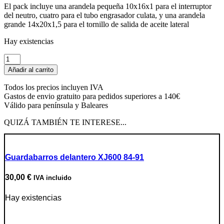
El pack incluye una arandela pequeña 10x16x1 para el interruptor
del neutro, cuatro para el tubo engrasador culata, y una arandela
grande 14x20x1,5 para el tornillo de salida de aceite lateral
Hay existencias
Pack
arandelas
Añadir al carrito
cobre
cantidad
Todos los precios incluyen IVA
Gastos de envio gratuito para pedidos superiores a 140€
Válido para península y Baleares
QUIZÁ TAMBIÉN TE INTERESE...
Guardabarros delantero XJ600 84-91
30,00
€
IVA incluido
Hay existencias
Ir a producto