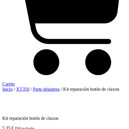
Carrito
Inicio
/
XT350
/
Parte delantera
/ Kit reparación botón de claxon
Kit reparación botón de claxon
5,35
€
IVA incluido