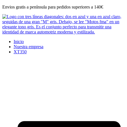
Ir
Envios gratis a península para pedidos superiores a 140€
al
contenido
Inicio
Nuestra empresa
XT350