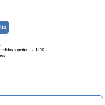
ito
A
 pedidos superiores a 140€
res