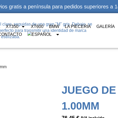
ios gratis a península para pedidos superiores a 
A
XT350
XT600
BMW
LA PIECERIA
GALERÍA
CONTACTO
00mm
JUEGO DE
1.00MM
76,45
€