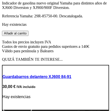
Indicador de gasolina nuevo original Yamaha para distintos años de
original
actual
XJ600 Diversion y XJ900/900F Diversion.
era:
es:
150,00 €.
25,00 €.
Referencia Yamaha: 29R-85750-00. Descatalogada.
Hay existencias
Indicador
Añadir al carrito
de
gasolina
Todos los precios incluyen IVA
XJ600/900
Gastos de envio gratuito para pedidos superiores a 140€
Diversion
Válido para península y Baleares
cantidad
QUIZÁ TAMBIÉN TE INTERESE...
Guardabarros delantero XJ600 84-91
30,00
€
IVA incluido
Hay existencias
Ir a producto