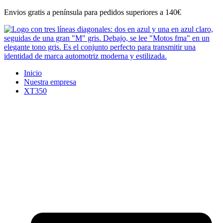
Ir
Envios gratis a península para pedidos superiores a 140€
al
contenido
Inicio
Nuestra empresa
XT350