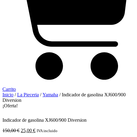
Carrito
Inicio
/
La Pieceria
/
Yamaha
/ Indicador de gasolina XJ600/900
Diversion
¡Oferta!
Indicador de gasolina XJ600/900 Diversion
El
El
150,00
€
25,00
€
IVA incluido
precio
precio