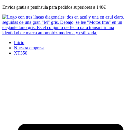
Ir
Envios gratis a península para pedidos superiores a 140€
al
contenido
Inicio
Nuestra empresa
XT350