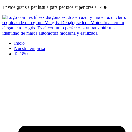
Ir
Envios gratis a península para pedidos superiores a 140€
al
contenido
Inicio
Nuestra empresa
XT350