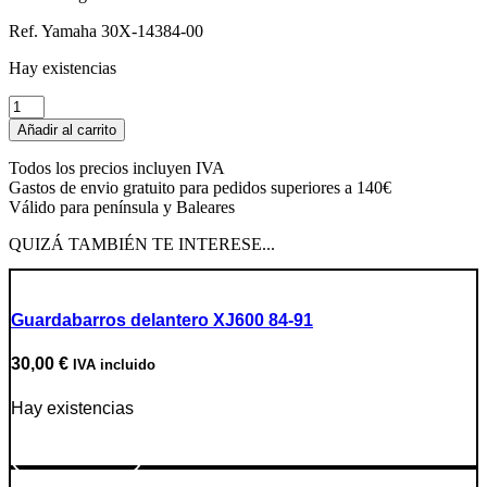
Ref. Yamaha 30X-14384-00
Hay existencias
Empaque
de
Añadir al carrito
cámara
(junta
Todos los precios incluyen IVA
de
Gastos de envio gratuito para pedidos superiores a 140€
cuba)
Válido para península y Baleares
cantidad
QUIZÁ TAMBIÉN TE INTERESE...
Guardabarros delantero XJ600 84-91
30,00
€
IVA incluido
Hay existencias
Ir a producto