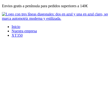
Ir
Envios gratis a península para pedidos superiores a 140€
al
contenido
Inicio
Nuestra empresa
XT350