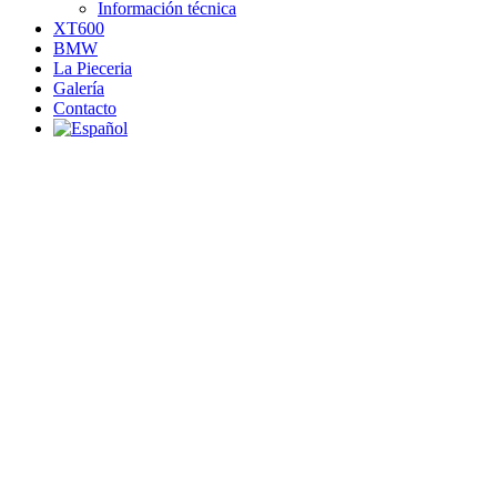
Información técnica
XT600
BMW
La Pieceria
Galería
Contacto