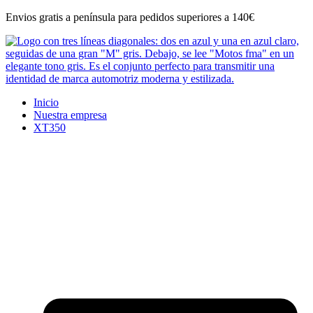
Ir
Envios gratis a península para pedidos superiores a 140€
al
contenido
Inicio
Nuestra empresa
XT350