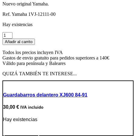
Nuevo original Yamaha.
Ref. Yamaha 1VJ-12111-00
Hay existencias
Válvula
de
Añadir al carrito
admisión
cantidad
Todos los precios incluyen IVA
Gastos de envio gratuito para pedidos superiores a 140€
Válido para península y Baleares
QUIZÁ TAMBIÉN TE INTERESE...
Guardabarros delantero XJ600 84-91
30,00
€
IVA incluido
Hay existencias
Ir a producto