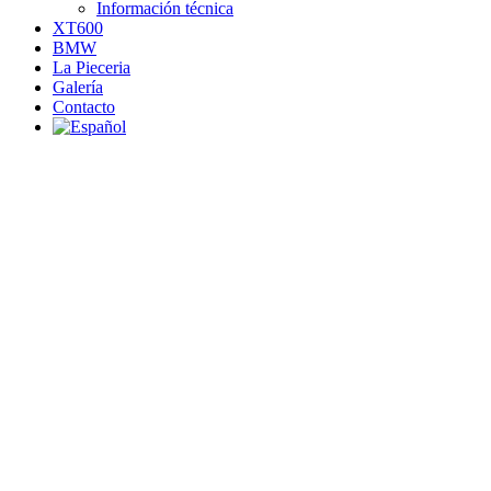
Información técnica
XT600
BMW
La Pieceria
Galería
Contacto