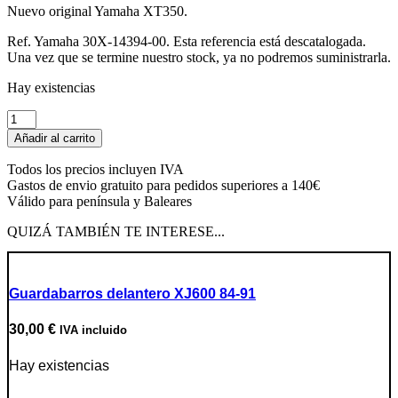
Nuevo original Yamaha XT350.
Ref. Yamaha 30X-14394-00. Esta referencia está descatalogada.
Una vez que se termine nuestro stock, ya no podremos suministrarla.
Hay existencias
Tapón
segundo
Añadir al carrito
cuerpo
carburador
Todos los precios incluyen IVA
cantidad
Gastos de envio gratuito para pedidos superiores a 140€
Válido para península y Baleares
QUIZÁ TAMBIÉN TE INTERESE...
Guardabarros delantero XJ600 84-91
30,00
€
IVA incluido
Hay existencias