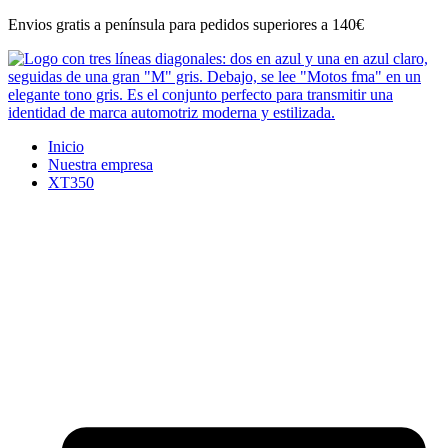
Ir
Envios gratis a península para pedidos superiores a 140€
al
contenido
Inicio
Nuestra empresa
XT350