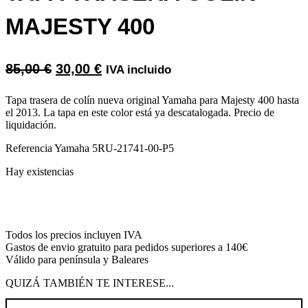
MAJESTY 400
El
El
85,00
€
30,00
€
IVA incluido
precio
precio
Tapa trasera de colín nueva original Yamaha para Majesty 400 hasta
original
actual
el 2013. La tapa en este color está ya descatalogada. Precio de
liquidación.
era:
es:
Referencia Yamaha 5RU-21741-00-P5
85,00 €.
30,00 €.
Hay existencias
Tapa
Añadir al carrito
trasera
colín
Majesty
Todos los precios incluyen IVA
400
Gastos de envio gratuito para pedidos superiores a 140€
cantidad
Válido para península y Baleares
QUIZÁ TAMBIÉN TE INTERESE...