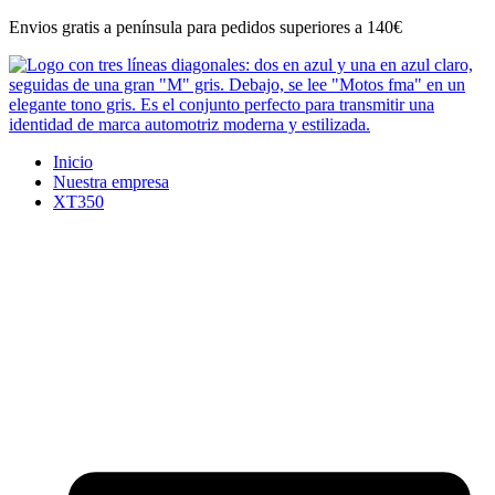
Ir
Envios gratis a península para pedidos superiores a 140€
al
contenido
Inicio
Nuestra empresa
XT350