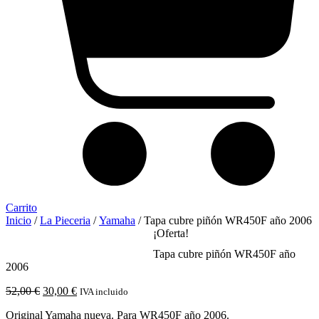
Carrito
Inicio
/
La Pieceria
/
Yamaha
/ Tapa cubre piñón WR450F año 2006
¡Oferta!
Tapa cubre piñón WR450F año
2006
El
El
52,00
€
30,00
€
IVA incluido
precio
precio
Original Yamaha nueva. Para WR450F año 2006.
original
actual