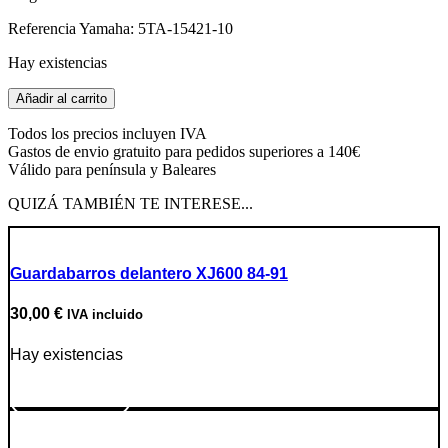
era:
es:
Referencia Yamaha: 5TA-15421-10
52,00 €.
30,00 €.
Hay existencias
Tapa
Añadir al carrito
cubre
piñón
Todos los precios incluyen IVA
WR450F
Gastos de envio gratuito para pedidos superiores a 140€
año
Válido para península y Baleares
2006
cantidad
QUIZÁ TAMBIÉN TE INTERESE...
Guardabarros delantero XJ600 84-91
30,00
€
IVA incluido
Hay existencias
Ir a producto