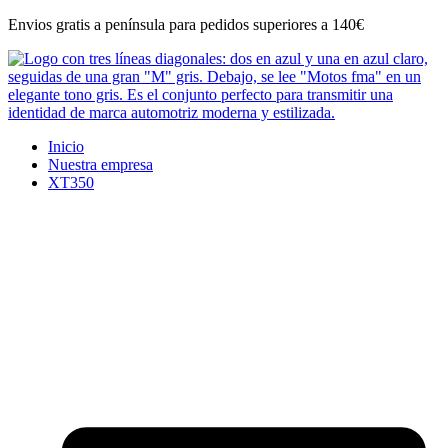
Ir
Envios gratis a península para pedidos superiores a 140€
al
contenido
Inicio
Nuestra empresa
XT350