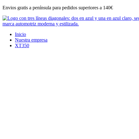
Ir
Envios gratis a península para pedidos superiores a 140€
al
contenido
Inicio
Nuestra empresa
XT350