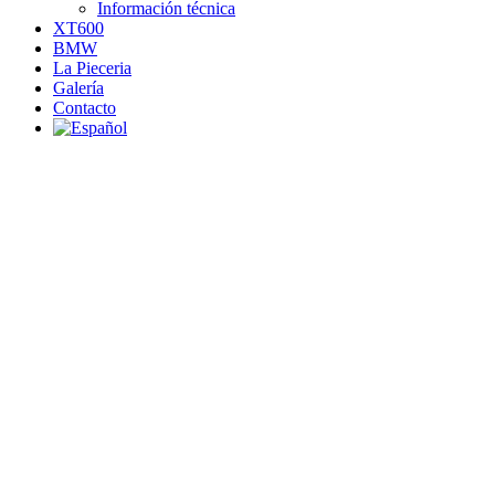
Información técnica
XT600
BMW
La Pieceria
Galería
Contacto