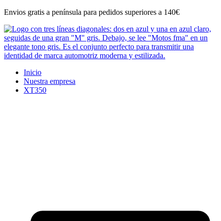
Ir
Envios gratis a península para pedidos superiores a 140€
al
contenido
Inicio
Nuestra empresa
XT350