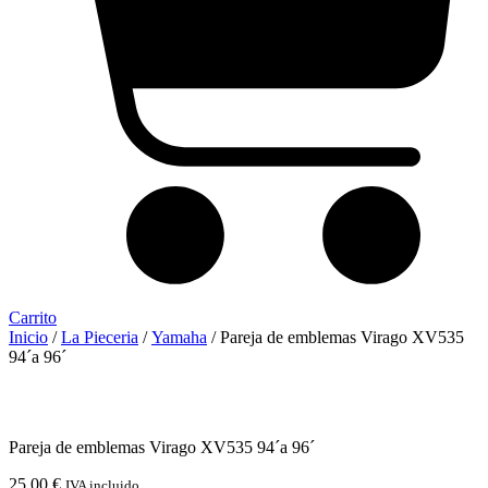
Carrito
Inicio
/
La Pieceria
/
Yamaha
/ Pareja de emblemas Virago XV535
94´a 96´
Pareja de emblemas Virago XV535 94´a 96´
25,00
€
IVA incluido