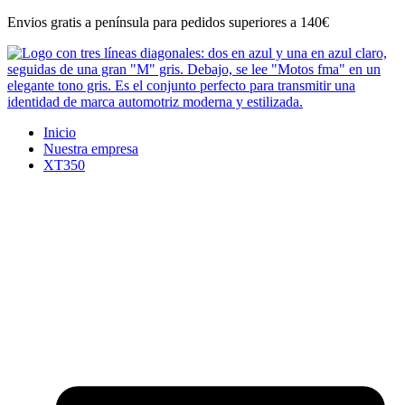
Ir
Envios gratis a península para pedidos superiores a 140€
al
contenido
Inicio
Nuestra empresa
XT350