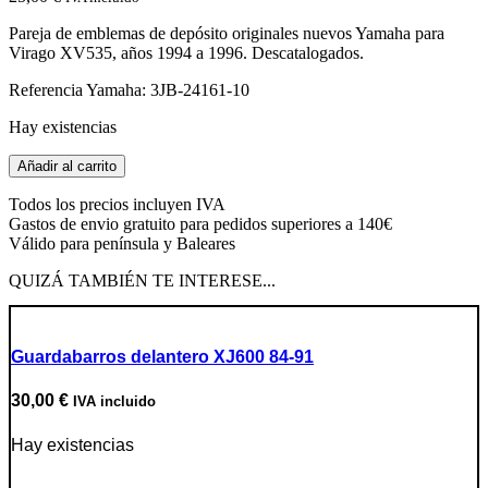
Pareja de emblemas de depósito originales nuevos Yamaha para
Virago XV535, años 1994 a 1996. Descatalogados.
Referencia Yamaha: 3JB-24161-10
Hay existencias
Pareja
Añadir al carrito
de
emblemas
Todos los precios incluyen IVA
Virago
Gastos de envio gratuito para pedidos superiores a 140€
XV535
Válido para península y Baleares
94
´a
QUIZÁ TAMBIÉN TE INTERESE...
96
´
cantidad
Guardabarros delantero XJ600 84-91
30,00
€
IVA incluido
Hay existencias