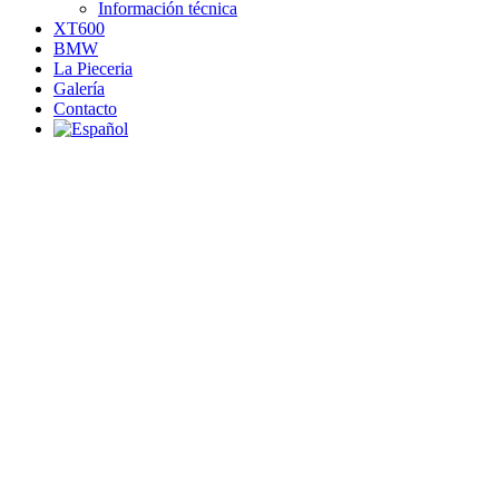
Información técnica
XT600
BMW
La Pieceria
Galería
Contacto