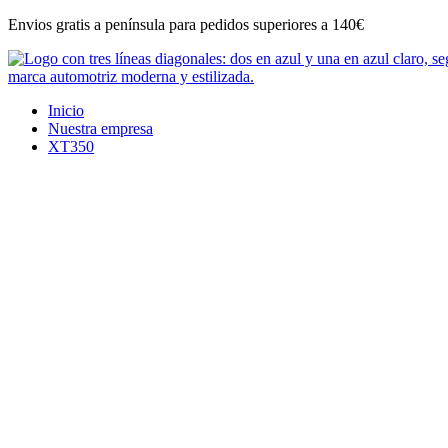
Ir
Envios gratis a península para pedidos superiores a 140€
al
contenido
Inicio
Nuestra empresa
XT350