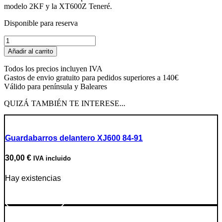
modelo 2KF y la XT600Z Teneré.
Disponible para reserva
Kit
reparación
Añadir al carrito
bomba
freno
Todos los precios incluyen IVA
delantera
Gastos de envio gratuito para pedidos superiores a 140€
cantidad
Válido para península y Baleares
QUIZÁ TAMBIÉN TE INTERESE...
Guardabarros delantero XJ600 84-91
30,00
€
IVA incluido
Hay existencias
Ir a producto