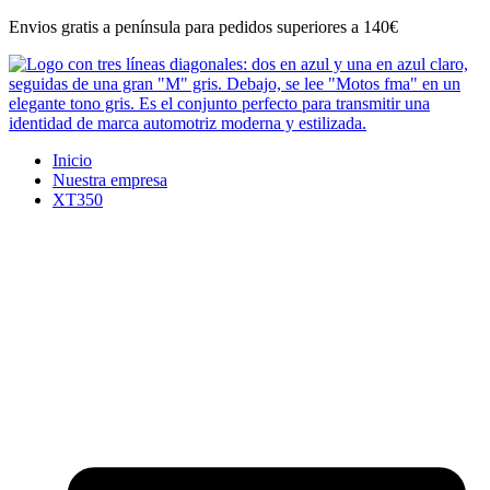
Ir
Envios gratis a península para pedidos superiores a 140€
al
contenido
Inicio
Nuestra empresa
XT350