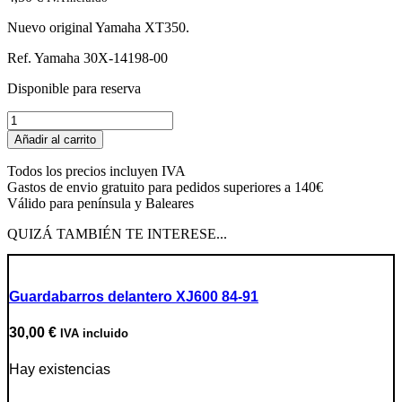
Nuevo original Yamaha XT350.
Ref. Yamaha 30X-14198-00
Disponible para reserva
Junta
tapa
Añadir al carrito
guillotina
carburador
Todos los precios incluyen IVA
cantidad
Gastos de envio gratuito para pedidos superiores a 140€
Válido para península y Baleares
QUIZÁ TAMBIÉN TE INTERESE...
Guardabarros delantero XJ600 84-91
30,00
€
IVA incluido
Hay existencias