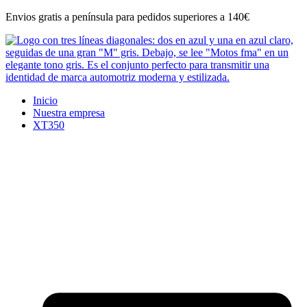
Ir
Envios gratis a península para pedidos superiores a 140€
al
contenido
Inicio
Nuestra empresa
XT350