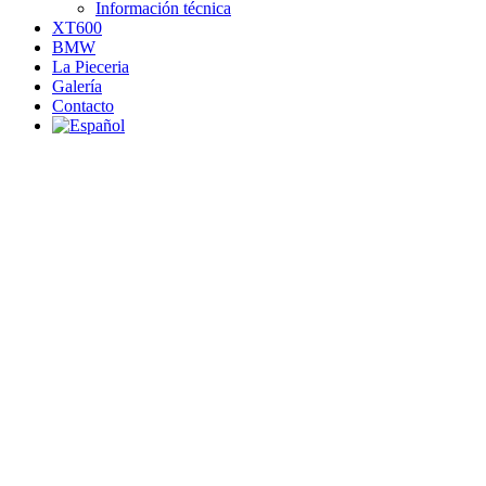
Información técnica
XT600
BMW
La Pieceria
Galería
Contacto