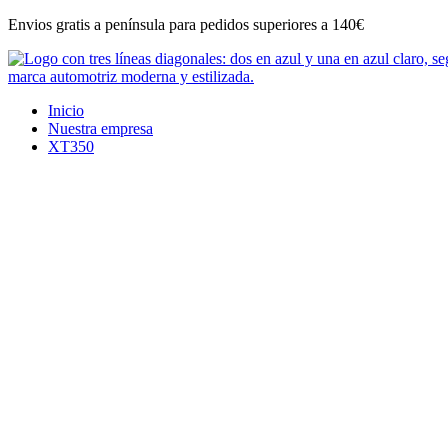
Ir
Envios gratis a península para pedidos superiores a 140€
al
contenido
Inicio
Nuestra empresa
XT350