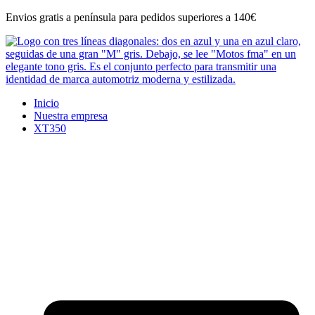
Ir
Envios gratis a península para pedidos superiores a 140€
al
contenido
Inicio
Nuestra empresa
XT350