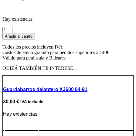
Hay existencias
Disco
de
Añadir al carrito
freno
cantidad
Todos los precios incluyen IVA
Gastos de envio gratuito para pedidos superiores a 140€
Válido para península y Baleares
QUIZÁ TAMBIÉN TE INTERESE...
Guardabarros delantero XJ600 84-91
30,00
€
IVA incluido
Hay existencias
Ir a producto