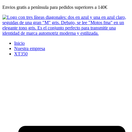
Ir
Envios gratis a península para pedidos superiores a 140€
al
contenido
Inicio
Nuestra empresa
XT350