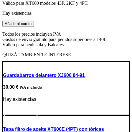
Válido para XT600 modelos 43F, 2KF y 4PT.
Hay existencias
Cable
Añadir al carrito
tacómetro
cantidad
Todos los precios incluyen IVA
Gastos de envio gratuito para pedidos superiores a 140€
Válido para península y Baleares
QUIZÁ TAMBIÉN TE INTERESE...
Guardabarros delantero XJ600 84-91
30,00
€
IVA incluido
Hay existencias
Ir a producto
Tapa filtro de aceite XT600E (4PT) con tóricas