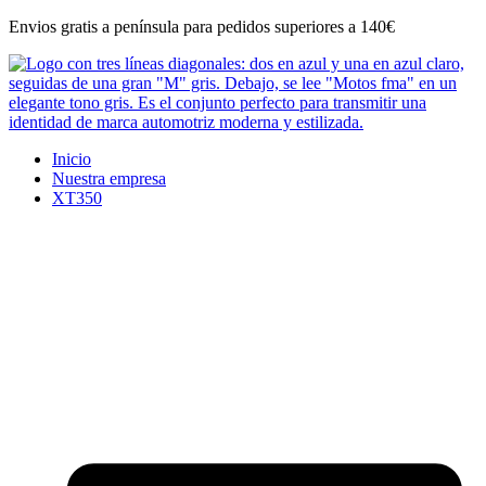
Ir
Envios gratis a península para pedidos superiores a 140€
al
contenido
Inicio
Nuestra empresa
XT350