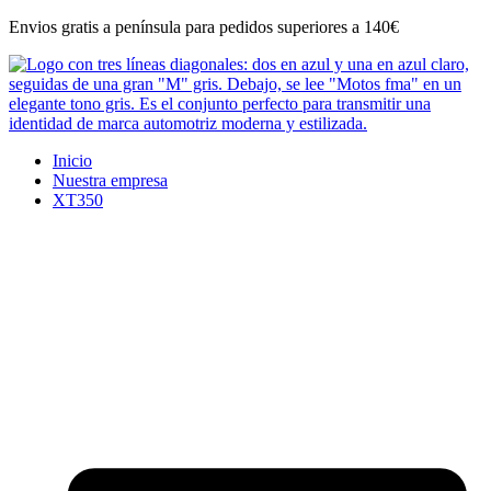
Ir
Envios gratis a península para pedidos superiores a 140€
al
contenido
Inicio
Nuestra empresa
XT350