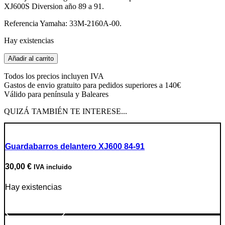
XJ600S Diversion año 89 a 91.
Referencia Yamaha: 33M-2160A-00.
Hay existencias
Bandeja
Añadir al carrito
trasera
XJ600S
Todos los precios incluyen IVA
Diversion
Gastos de envio gratuito para pedidos superiores a 140€
89
Válido para península y Baleares
a
91
QUIZÁ TAMBIÉN TE INTERESE...
cantidad
Guardabarros delantero XJ600 84-91
30,00
€
IVA incluido
Hay existencias
Ir a producto