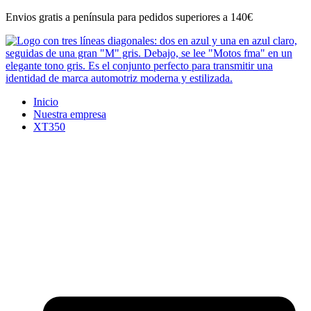
Ir
Envios gratis a península para pedidos superiores a 140€
al
contenido
Inicio
Nuestra empresa
XT350