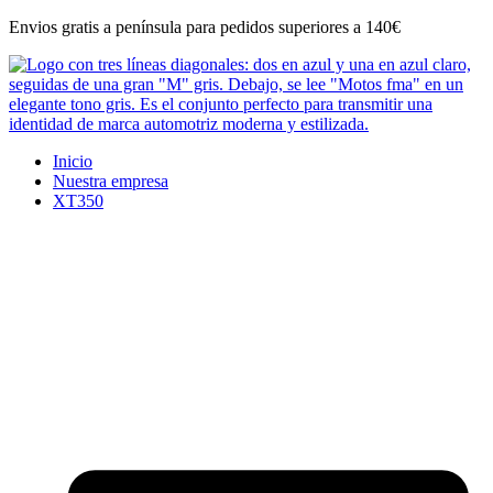
Ir
Envios gratis a península para pedidos superiores a 140€
al
contenido
Inicio
Nuestra empresa
XT350