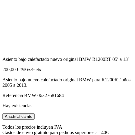
Asiento bajo calefactado nuevo original BMW R1200RT 05′ a 13′
200,00
€
IVA incluido
Asiento bajo nuevo calefactado original BMW para R1200RT años
2005 a 2013.
Referencia BMW 06327681684
Hay existencias
Asiento
Añadir al carrito
bajo
calefactado
Todos los precios incluyen IVA
nuevo
Gastos de envio gratuito para pedidos superiores a 140€