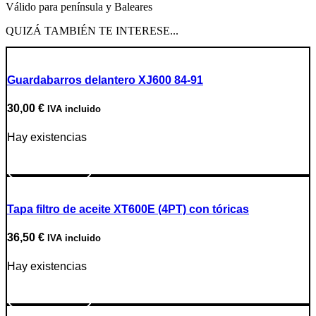
original
Válido para península y Baleares
BMW
R1200RT
QUIZÁ TAMBIÉN TE INTERESE...
05'
a
13'
Guardabarros delantero XJ600 84-91
cantidad
30,00
€
IVA incluido
Hay existencias
Ir a producto
Tapa filtro de aceite XT600E (4PT) con tóricas
36,50
€
IVA incluido
Hay existencias
Ir a producto