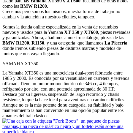
usado para las
Yamaha XT350 y XT600
, recambio de otras motos
como las
BMW R1200
.
Crecemos pero somos los mismos, nuestra forma de trabajar no
cambia y la atención a nuestros clientes, tampoco.
Somos la tienda online especializada en la venta de recambios
nuevos y usados para la Yamaha
XT 350
y
XT600
, piezas revisadas
y garantizadas. Ahora, añadimos a nuestro catálogo, piezas de las
BMW
R1200
,
R1150
, y una categoría que llamamos
La Piecería
,
donde iremos subiendo piezas de distintas marcas y modelos de
motos que nos vayan llegando.
YAMAHA XT350
La Yamaha XT350 es una motocicleta dual-sport fabricada entre
1985 y 2000. Es conocida por su versatilidad en carretera y terrenos
off-road. Tiene un motor monocilíndrico de 346 cc, 4 tiempos,
refrigerado por aire, con una potencia aproximada de 30 HP.
Destaca por su ligereza, suspensión de largo recorrido y chasis
resistente, lo que la hace ideal para aventuras en caminos difíciles.
Aunque no es la más potente de su categoría, su fiabilidad y bajo
mantenimiento la han convertido en una opción popular entre los
amantes del trail clásico.