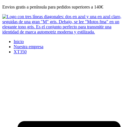
Ir
Envios gratis a península para pedidos superiores a 140€
al
contenido
Inicio
Nuestra empresa
XT350