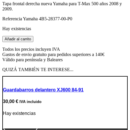
Tapa frontal derecha nueva Yamaha para T-Max 500 años 2008 y
original
actual
2009.
era:
es:
50,00 €.
35,00 €.
Referencia Yamaha 4B5-28377-00-P0
Hay existencias
Tapa
Añadir al carrito
frontal
dcha.
Todos los precios incluyen IVA
T-
Gastos de envio gratuito para pedidos superiores a 140€
Max
Válido para península y Baleares
500
08/09
QUIZÁ TAMBIÉN TE INTERESE...
cantidad
Guardabarros delantero XJ600 84-91
30,00
€
IVA incluido
Hay existencias
Ir a producto