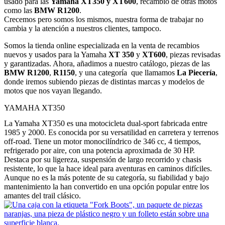
usado para las
Yamaha XT350 y XT600
, recambio de otras motos
como las
BMW R1200
.
Crecemos pero somos los mismos, nuestra forma de trabajar no
cambia y la atención a nuestros clientes, tampoco.
Somos la tienda online especializada en la venta de recambios
nuevos y usados para la Yamaha
XT 350
y
XT600
, piezas revisadas
y garantizadas. Ahora, añadimos a nuestro catálogo, piezas de las
BMW
R1200
,
R1150
, y una categoría que llamamos
La Piecería
,
donde iremos subiendo piezas de distintas marcas y modelos de
motos que nos vayan llegando.
YAMAHA XT350
La Yamaha XT350 es una motocicleta dual-sport fabricada entre
1985 y 2000. Es conocida por su versatilidad en carretera y terrenos
off-road. Tiene un motor monocilíndrico de 346 cc, 4 tiempos,
refrigerado por aire, con una potencia aproximada de 30 HP.
Destaca por su ligereza, suspensión de largo recorrido y chasis
resistente, lo que la hace ideal para aventuras en caminos difíciles.
Aunque no es la más potente de su categoría, su fiabilidad y bajo
mantenimiento la han convertido en una opción popular entre los
amantes del trail clásico.